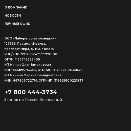
О КОМПАНИИ
НОВОСТИ
ЛИЧНЫЙ ОФИС
ООО «Лаборатория иноваций»
129366, Россия, г.Москва,
проспект Мира, д. 150, офис Ia
ИНН/КПП: 9717032475/771701001
ОГРН: 1167746626409
ИП Минин Олег Витальевич
ИНН: 665895714405, ОГРНИП: 317665800145842
ИП Минина Марина Венидиктовна
ИНН: 667806722714, ОГРНИП: 318665800221937
+7 800 444-3734
Звонок по России бесплатный