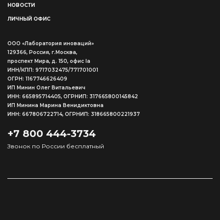
НОВОСТИ
ЛИЧНЫЙ ОФИС
ООО «Лаборатория иноваций»
129366, Россия, г.Москва,
проспект Мира, д. 150, офис Ia
ИНН/КПП: 9717032475/771701001
ОГРН: 1167746626409
ИП Минин Олег Витальевич
ИНН: 665895714405, ОГРНИП: 317665800145842
ИП Минина Марина Венидиктовна
ИНН: 667806722714, ОГРНИП: 318665800221937
+7 800 444-3734
Звонок по России бесплатный