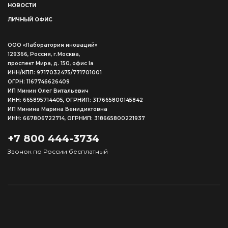
НОВОСТИ
ЛИЧНЫЙ ОФИС
ООО «Лаборатория иноваций»
129366, Россия, г.Москва,
проспект Мира, д. 150, офис Ia
ИНН/КПП: 9717032475/771701001
ОГРН: 1167746626409
ИП Минин Олег Витальевич
ИНН: 665895714405, ОГРНИП: 317665800145842
ИП Минина Марина Венидиктовна
ИНН: 667806722714, ОГРНИП: 318665800221937
+7 800 444-3734
Звонок по России бесплатный