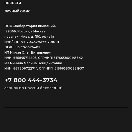
НОВОСТИ
ЛИЧНЫЙ ОФИС
ООО «Лаборатория иноваций»
129366, Россия, г.Москва,
проспект Мира, д. 150, офис Ia
ИНН/КПП: 9717032475/771701001
ОГРН: 1167746626409
ИП Минин Олег Витальевич
ИНН: 665895714405, ОГРНИП: 317665800145842
ИП Минина Марина Венидиктовна
ИНН: 667806722714, ОГРНИП: 318665800221937
+7 800 444-3734
Звонок по России бесплатный