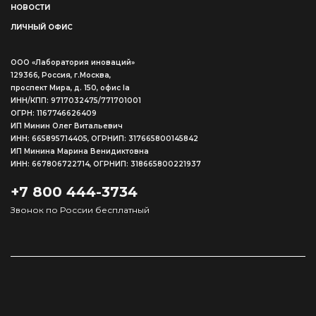
НОВОСТИ
ЛИЧНЫЙ ОФИС
ООО «Лаборатория иноваций»
129366, Россия, г.Москва,
проспект Мира, д. 150, офис Ia
ИНН/КПП: 9717032475/771701001
ОГРН: 1167746626409
ИП Минин Олег Витальевич
ИНН: 665895714405, ОГРНИП: 317665800145842
ИП Минина Марина Венидиктовна
ИНН: 667806722714, ОГРНИП: 318665800221937
+7 800 444-3734
Звонок по России бесплатный