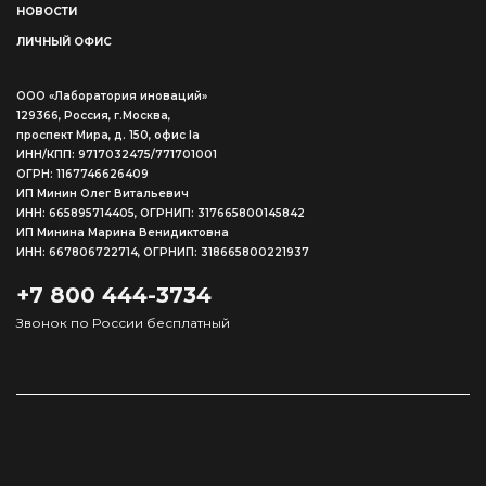
НОВОСТИ
ЛИЧНЫЙ ОФИС
ООО «Лаборатория иноваций»
129366, Россия, г.Москва,
проспект Мира, д. 150, офис Ia
ИНН/КПП: 9717032475/771701001
ОГРН: 1167746626409
ИП Минин Олег Витальевич
ИНН: 665895714405, ОГРНИП: 317665800145842
ИП Минина Марина Венидиктовна
ИНН: 667806722714, ОГРНИП: 318665800221937
+7 800 444-3734
Звонок по России бесплатный