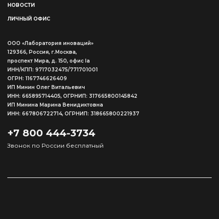
НОВОСТИ
ЛИЧНЫЙ ОФИС
ООО «Лаборатория иноваций»
129366, Россия, г.Москва,
проспект Мира, д. 150, офис Ia
ИНН/КПП: 9717032475/771701001
ОГРН: 1167746626409
ИП Минин Олег Витальевич
ИНН: 665895714405, ОГРНИП: 317665800145842
ИП Минина Марина Венидиктовна
ИНН: 667806722714, ОГРНИП: 318665800221937
+7 800 444-3734
Звонок по России бесплатный