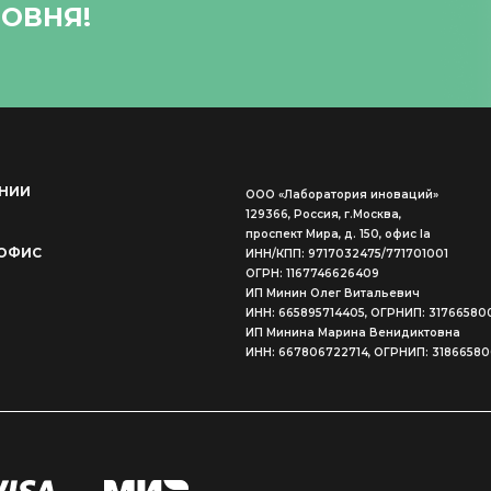
ОВНЯ!
НИИ
ООО «Лаборатория иноваций»
129366, Россия, г.Москва,
проспект Мира, д. 150, офис Ia
ОФИС
ИНН/КПП: 9717032475/771701001
ОГРН: 1167746626409
ИП Минин Олег Витальевич
ИНН: 665895714405, ОГРНИП: 31766580
ИП Минина Марина Венидиктовна
ИНН: 667806722714, ОГРНИП: 3186658