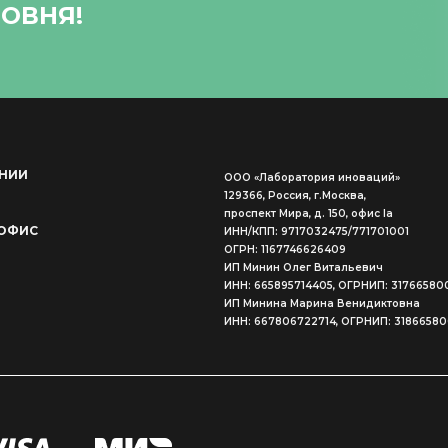
ОВНЯ!
НИИ
ООО «Лаборатория иноваций»
129366, Россия, г.Москва,
проспект Мира, д. 150, офис Ia
ОФИС
ИНН/КПП: 9717032475/771701001
ОГРН: 1167746626409
ИП Минин Олег Витальевич
ИНН: 665895714405, ОГРНИП: 31766580
ИП Минина Марина Венидиктовна
ИНН: 667806722714, ОГРНИП: 3186658