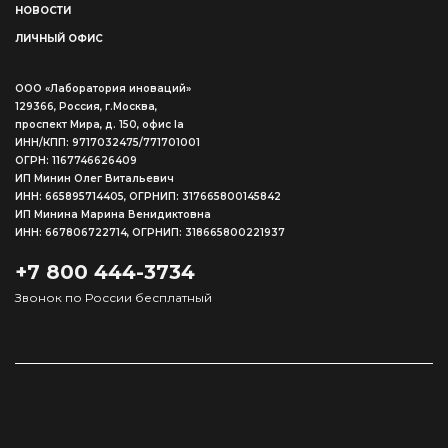
НОВОСТИ
ЛИЧНЫЙ ОФИС
ООО «Лаборатория иноваций»
129366, Россия, г.Москва,
проспект Мира, д. 150, офис Ia
ИНН/КПП: 9717032475/771701001
ОГРН: 1167746626409
ИП Минин Олег Витальевич
ИНН: 665895714405, ОГРНИП: 317665800145842
ИП Минина Марина Венидиктовна
ИНН: 667806722714, ОГРНИП: 318665800221937
+7 800 444-3734
Звонок по России бесплатный