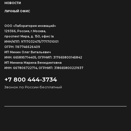
НОВОСТИ
ЛИЧНЫЙ ОФИС
ООО «Лаборатория иноваций»
129366, Россия, г.Москва,
проспект Мира, д. 150, офис Ia
ИНН/КПП: 9717032475/771701001
ОГРН: 1167746626409
ИП Минин Олег Витальевич
ИНН: 665895714405, ОГРНИП: 317665800145842
ИП Минина Марина Венидиктовна
ИНН: 667806722714, ОГРНИП: 318665800221937
+7 800 444-3734
Звонок по России бесплатный