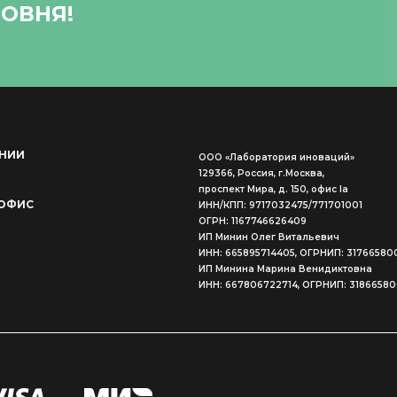
ОВНЯ!
НИИ
ООО «Лаборатория иноваций»
129366, Россия, г.Москва,
проспект Мира, д. 150, офис Ia
ОФИС
ИНН/КПП: 9717032475/771701001
ОГРН: 1167746626409
ИП Минин Олег Витальевич
ИНН: 665895714405, ОГРНИП: 31766580
ИП Минина Марина Венидиктовна
ИНН: 667806722714, ОГРНИП: 3186658