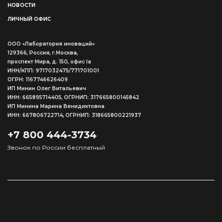
НОВОСТИ
ЛИЧНЫЙ ОФИС
ООО «Лаборатория иноваций»
129366, Россия, г.Москва,
проспект Мира, д. 150, офис Ia
ИНН/КПП: 9717032475/771701001
ОГРН: 1167746626409
ИП Минин Олег Витальевич
ИНН: 665895714405, ОГРНИП: 317665800145842
ИП Минина Марина Венидиктовна
ИНН: 667806722714, ОГРНИП: 318665800221937
+7 800 444-3734
Звонок по России бесплатный