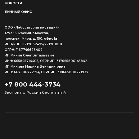
НОВОСТИ
ЛИЧНЫЙ ОФИС
ООО «Лаборатория иноваций»
129366, Россия, г.Москва,
проспект Мира, д. 150, офис Ia
ИНН/КПП: 9717032475/771701001
ОГРН: 1167746626409
ИП Минин Олег Витальевич
ИНН: 665895714405, ОГРНИП: 317665800145842
ИП Минина Марина Венидиктовна
ИНН: 667806722714, ОГРНИП: 318665800221937
+7 800 444-3734
Звонок по России бесплатный