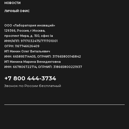
НОВОСТИ
ЛИЧНЫЙ ОФИС
ООО «Лаборатория иноваций»
129366, Россия, г.Москва,
проспект Мира, д. 150, офис Ia
ИНН/КПП: 9717032475/771701001
ОГРН: 1167746626409
ИП Минин Олег Витальевич
ИНН: 665895714405, ОГРНИП: 317665800145842
ИП Минина Марина Венидиктовна
ИНН: 667806722714, ОГРНИП: 318665800221937
+7 800 444-3734
Звонок по России бесплатный