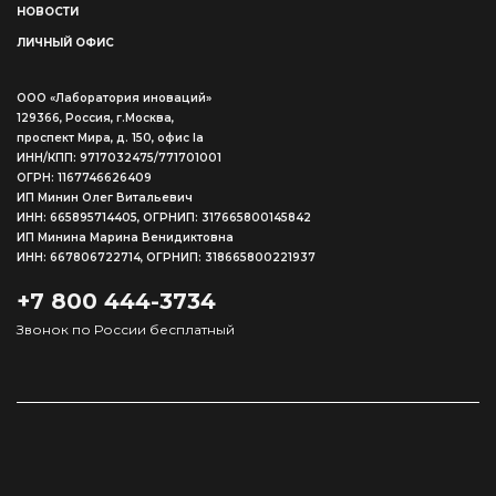
НОВОСТИ
ЛИЧНЫЙ ОФИС
ООО «Лаборатория иноваций»
129366, Россия, г.Москва,
проспект Мира, д. 150, офис Ia
ИНН/КПП: 9717032475/771701001
ОГРН: 1167746626409
ИП Минин Олег Витальевич
ИНН: 665895714405, ОГРНИП: 317665800145842
ИП Минина Марина Венидиктовна
ИНН: 667806722714, ОГРНИП: 318665800221937
+7 800 444-3734
Звонок по России бесплатный