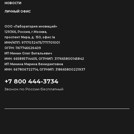
НОВОСТИ
ЛИЧНЫЙ ОФИС
ООО «Лаборатория иноваций»
129366, Россия, г.Москва,
проспект Мира, д. 150, офис Ia
ИНН/КПП: 9717032475/771701001
ОГРН: 1167746626409
ИП Минин Олег Витальевич
ИНН: 665895714405, ОГРНИП: 317665800145842
ИП Минина Марина Венидиктовна
ИНН: 667806722714, ОГРНИП: 318665800221937
+7 800 444-3734
Звонок по России бесплатный