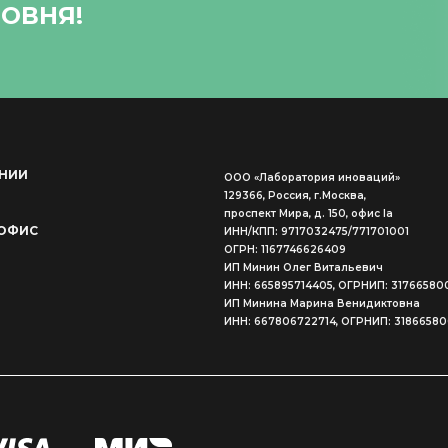
ОВНЯ!
НИИ
ООО «Лаборатория иноваций»
129366, Россия, г.Москва,
проспект Мира, д. 150, офис Ia
ОФИС
ИНН/КПП: 9717032475/771701001
ОГРН: 1167746626409
ИП Минин Олег Витальевич
ИНН: 665895714405, ОГРНИП: 31766580
ИП Минина Марина Венидиктовна
ИНН: 667806722714, ОГРНИП: 3186658