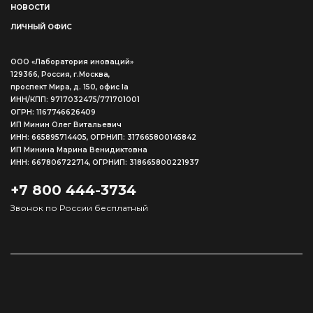
НОВОСТИ
ЛИЧНЫЙ ОФИС
ООО «Лаборатория иноваций»
129366, Россия, г.Москва,
проспект Мира, д. 150, офис Ia
ИНН/КПП: 9717032475/771701001
ОГРН: 1167746626409
ИП Минин Олег Витальевич
ИНН: 665895714405, ОГРНИП: 317665800145842
ИП Минина Марина Венидиктовна
ИНН: 667806722714, ОГРНИП: 318665800221937
+7 800 444-3734
Звонок по России бесплатный