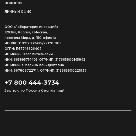
НОВОСТИ
ЛИЧНЫЙ ОФИС
ООО «Лаборатория иноваций»
129366, Россия, г.Москва,
проспект Мира, д. 150, офис Ia
ИНН/КПП: 9717032475/771701001
ОГРН: 1167746626409
ИП Минин Олег Витальевич
ИНН: 665895714405, ОГРНИП: 317665800145842
ИП Минина Марина Венидиктовна
ИНН: 667806722714, ОГРНИП: 318665800221937
+7 800 444-3734
Звонок по России бесплатный