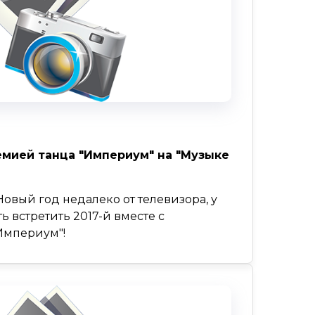
емией танца "Империум" на "Музыке
Новый год недалеко от телевизора, у
ь встретить 2017-й вместе с
Империум"!