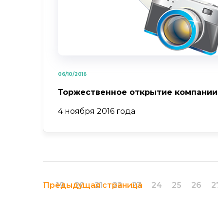
06/10/2016
Торжественное открытие компании
4 ноября 2016 года
Предыдущая страница
1
19
20
21
22
23
24
25
26
2