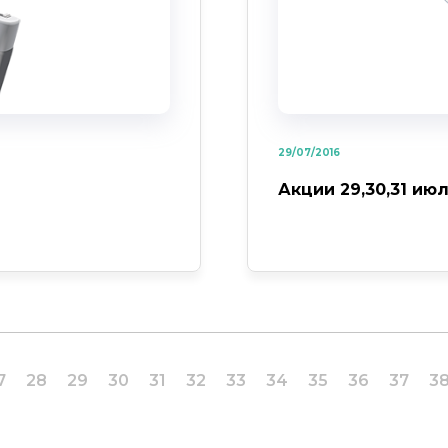
29/07/2016
Акции 29,30,31 июл
7
28
29
30
31
32
33
34
35
36
37
3