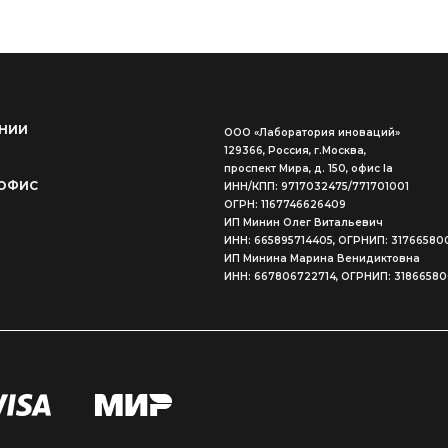
НИИ
ООО «Лаборатория иноваций»
129366, Россия, г.Москва,
проспект Мира, д. 150, офис Ia
ОФИС
ИНН/КПП: 9717032475/771701001
ОГРН: 1167746626409
ИП Минин Олег Витальевич
ИНН: 665895714405, ОГРНИП: 31766580
ИП Минина Марина Венидиктовна
ИНН: 667806722714, ОГРНИП: 3186658