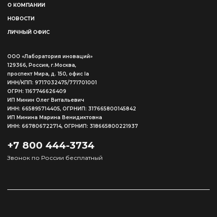
О КОМПАНИИ
НОВОСТИ
ЛИЧНЫЙ ОФИС
ООО «Лаборатория иноваций»
129366, Россия, г.Москва,
проспект Мира, д. 150, офис Ia
ИНН/КПП: 9717032475/771701001
ОГРН: 1167746626409
ИП Минин Олег Витальевич
ИНН: 665895714405, ОГРНИП: 317665800145842
ИП Минина Марина Венидиктовна
ИНН: 667806722714, ОГРНИП: 318665800221937
+7 800 444-3734
Звонок по России бесплатный