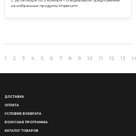
С 28 октября по 3 ноября – специальное предложение
на избранные продукты Imperium!
1
2
3
4
5
6
7
8
9
10
11
12
13
1
ДОСТАВКА
ОПЛАТА
УСЛОВИЯ ВОЗВРАТА
БОНУСНАЯ ПРОГРАММА
КАТАЛОГ ТОВАРОВ