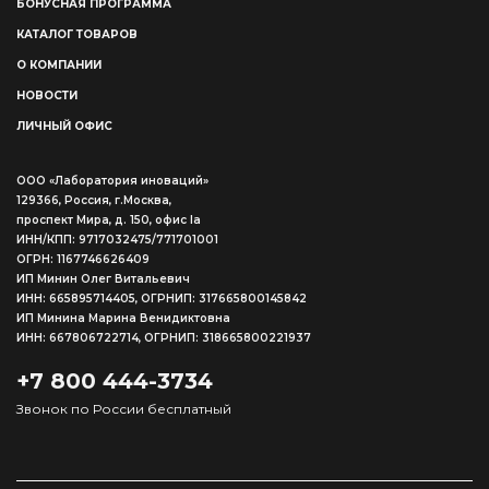
БОНУСНАЯ ПРОГРАММА
КАТАЛОГ ТОВАРОВ
О КОМПАНИИ
НОВОСТИ
ЛИЧНЫЙ ОФИС
ООО «Лаборатория иноваций»
129366, Россия, г.Москва,
проспект Мира, д. 150, офис Ia
ИНН/КПП: 9717032475/771701001
ОГРН: 1167746626409
ИП Минин Олег Витальевич
ИНН: 665895714405, ОГРНИП: 317665800145842
ИП Минина Марина Венидиктовна
ИНН: 667806722714, ОГРНИП: 318665800221937
+7 800 444-3734
Звонок по России бесплатный