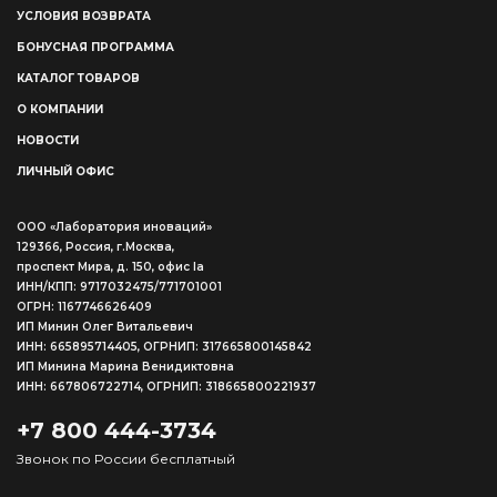
УСЛОВИЯ ВОЗВРАТА
БОНУСНАЯ ПРОГРАММА
КАТАЛОГ ТОВАРОВ
О КОМПАНИИ
НОВОСТИ
ЛИЧНЫЙ ОФИС
ООО «Лаборатория иноваций»
129366, Россия, г.Москва,
проспект Мира, д. 150, офис Ia
ИНН/КПП: 9717032475/771701001
ОГРН: 1167746626409
ИП Минин Олег Витальевич
ИНН: 665895714405, ОГРНИП: 317665800145842
ИП Минина Марина Венидиктовна
ИНН: 667806722714, ОГРНИП: 318665800221937
+7 800 444-3734
Звонок по России бесплатный