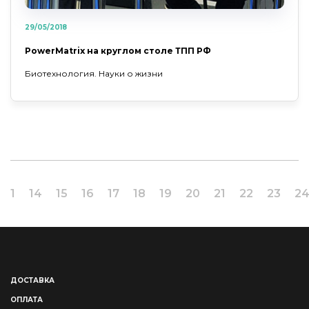
29/05/2018
PowerMatrix на круглом столе ТПП РФ
Биотехнология. Науки о жизни
1
14
15
16
17
18
19
20
21
22
23
2
ДОСТАВКА
ОПЛАТА