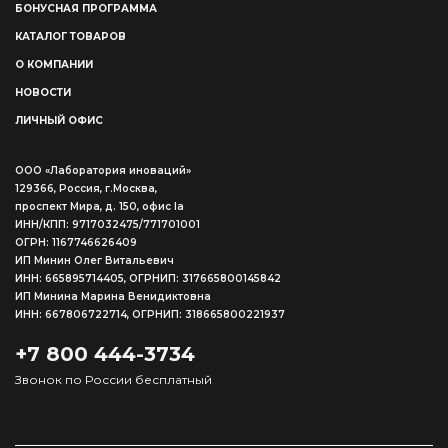
БОНУСНАЯ ПРОГРАММА
КАТАЛОГ ТОВАРОВ
О КОМПАНИИ
НОВОСТИ
ЛИЧНЫЙ ОФИС
ООО «Лаборатория иноваций»
129366, Россия, г.Москва,
проспект Мира, д. 150, офис Ia
ИНН/КПП: 9717032475/771701001
ОГРН: 1167746626409
ИП Минин Олег Витальевич
ИНН: 665895714405, ОГРНИП: 317665800145842
ИП Минина Марина Венидиктовна
ИНН: 667806722714, ОГРНИП: 318665800221937
+7 800 444-3734
Звонок по России бесплатный