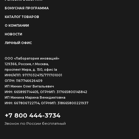
БОНУСНАЯ ПРОГРАММА
КАТАЛОГ ТОВАРОВ
О КОМПАНИИ
НОВОСТИ
ЛИЧНЫЙ ОФИС
ООО «Лаборатория иноваций»
129366, Россия, г.Москва,
проспект Мира, д. 150, офис Ia
ИНН/КПП: 9717032475/771701001
ОГРН: 1167746626409
ИП Минин Олег Витальевич
ИНН: 665895714405, ОГРНИП: 317665800145842
ИП Минина Марина Венидиктовна
ИНН: 667806722714, ОГРНИП: 318665800221937
+7 800 444-3734
Звонок по России бесплатный