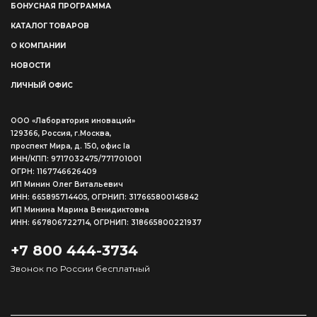
БОНУСНАЯ ПРОГРАММА
КАТАЛОГ ТОВАРОВ
О КОМПАНИИ
НОВОСТИ
ЛИЧНЫЙ ОФИС
ООО «Лаборатория иноваций»
129366, Россия, г.Москва,
проспект Мира, д. 150, офис Ia
ИНН/КПП: 9717032475/771701001
ОГРН: 1167746626409
ИП Минин Олег Витальевич
ИНН: 665895714405, ОГРНИП: 317665800145842
ИП Минина Марина Венидиктовна
ИНН: 667806722714, ОГРНИП: 318665800221937
+7 800 444-3734
Звонок по России бесплатный