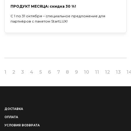
ПРОДУКТ МЕСЯЦА: скидка 30 %!
С 1 по 31 октября – специальное предложение для
партнёров с пакетом StartLUX!
1
2
3
4
5
6
7
8
9
10
11
12
13
1
ДОСТАВКА
ОПЛАТА
УСЛОВИЯ ВОЗВРАТА