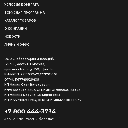
УСЛОВИЯ ВОЗВРАТА
БОНУСНАЯ ПРОГРАММА
КАТАЛОГ ТОВАРОВ
О КОМПАНИИ
НОВОСТИ
ЛИЧНЫЙ ОФИС
ООО «Лаборатория иноваций»
129366, Россия, г.Москва,
проспект Мира, д. 150, офис Ia
ИНН/КПП: 9717032475/771701001
ОГРН: 1167746626409
ИП Минин Олег Витальевич
ИНН: 665895714405, ОГРНИП: 317665800145842
ИП Минина Марина Венидиктовна
ИНН: 667806722714, ОГРНИП: 318665800221937
+7 800 444-3734
Звонок по России бесплатный